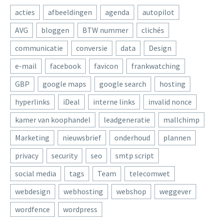
acties
afbeeldingen
agenda
autopilot
AVG
bloggen
BTW nummer
clichés
communicatie
conversie
data
Design
e-mail
facebook
favicon
frankwatching
GBP
google maps
google search
hosting
hyperlinks
iDeal
interne links
invalid nonce
kamer van koophandel
leadgeneratie
mallchimp
Marketing
nieuwsbrief
onderhoud
plannen
privacy
security
seo
smtp script
social media
tags
Team
telecomwet
webdesign
webhosting
webshop
weggever
wordfence
wordpress