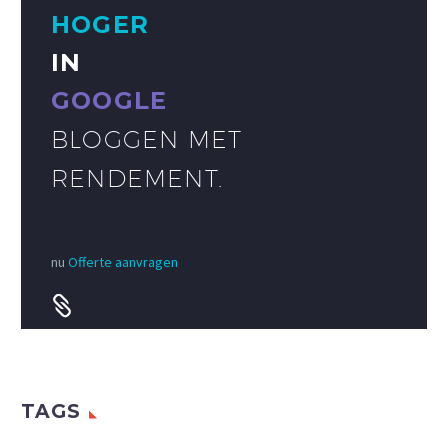
HOGER
IN
GOOGLE
BLOGGEN MET
RENDEMENT.
nu
Offerte aanvragen


TAGS