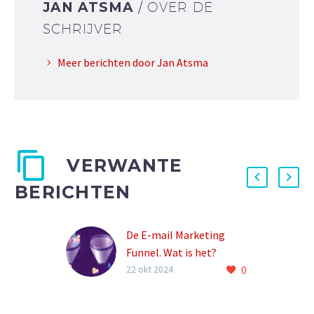
JAN ATSMA
/ OVER DE
SCHRIJVER
Meer berichten door Jan Atsma
VERWANTE
BERICHTEN
De E-mail Marketing
Funnel. Wat is het?
0
In de wereld van online
22 okt 2024
marketing is e-mail nog
steeds een krachtig