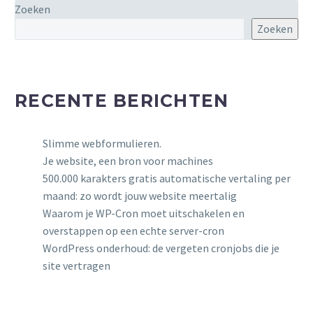
instrument om relaties
Zoeken
op te bouwen met
Zoeken
potentiële en bestaande
klanten. Maar simpelweg
e-mails versturen is niet
genoeg.
RECENTE BERICHTEN
Slimme webformulieren.
Je website, een bron voor machines
500.000 karakters gratis automatische vertaling per
maand: zo wordt jouw website meertalig
Waarom je WP-Cron moet uitschakelen en
overstappen op een echte server-cron
WordPress onderhoud: de vergeten cronjobs die je
site vertragen