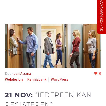
SUPPORT-AANVRAAG
Door
Jan Atsma
0
Webdesign
Kennisbank
WordPress
21 NOV:
“IEDEREEN KAN
REGISTEREN”