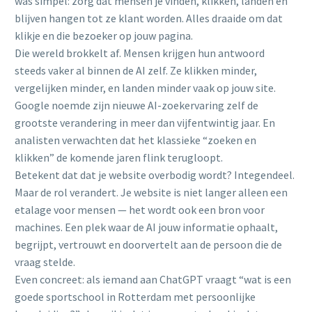
was simpel: zorg dat mensen je vinden, klikken, landen en
blijven hangen tot ze klant worden. Alles draaide om dat
klikje en die bezoeker op jouw pagina.
Die wereld brokkelt af. Mensen krijgen hun antwoord
steeds vaker al binnen de AI zelf. Ze klikken minder,
vergelijken minder, en landen minder vaak op jouw site.
Google noemde zijn nieuwe AI-zoekervaring zelf de
grootste verandering in meer dan vijfentwintig jaar. En
analisten verwachten dat het klassieke “zoeken en
klikken” de komende jaren flink terugloopt.
Betekent dat dat je website overbodig wordt? Integendeel.
Maar de rol verandert. Je website is niet langer alleen een
etalage voor mensen — het wordt ook een bron voor
machines. Een plek waar de AI jouw informatie ophaalt,
begrijpt, vertrouwt en doorvertelt aan de persoon die de
vraag stelde.
Even concreet: als iemand aan ChatGPT vraagt “wat is een
goede sportschool in Rotterdam met persoonlijke