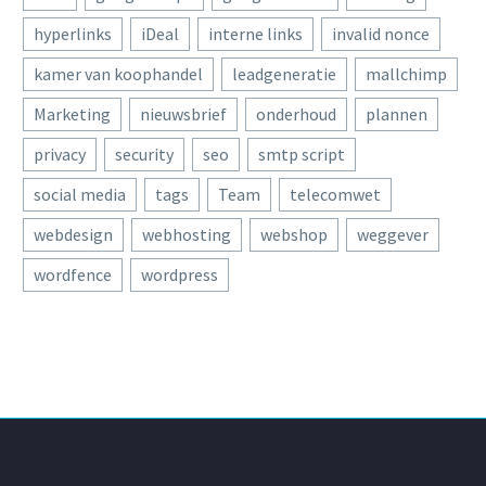
hyperlinks
iDeal
interne links
invalid nonce
kamer van koophandel
leadgeneratie
mallchimp
Marketing
nieuwsbrief
onderhoud
plannen
privacy
security
seo
smtp script
social media
tags
Team
telecomwet
webdesign
webhosting
webshop
weggever
wordfence
wordpress