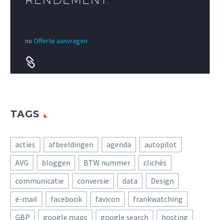
nu
Offerte aanvragen


TAGS
acties
afbeeldingen
agenda
autopilot
AVG
bloggen
BTW nummer
clichés
communicatie
conversie
data
Design
e-mail
facebook
favicon
frankwatching
GBP
google maps
google search
hosting