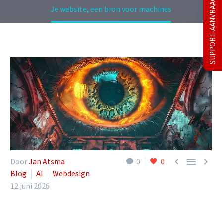
SUPPORT-AANVRAAG
Je website, een bron voor machines



Door
Jan Atsma
0
0
Blog
AI
Webdesign
12 juni 2026