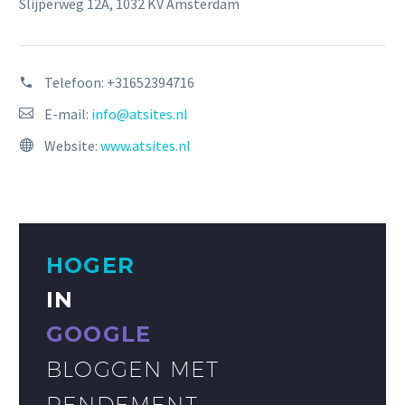
Slijperweg 12A, 1032 KV Amsterdam
Telefoon:
+31652394716
E-mail:
info@atsites.nl
Website:
www.atsites.nl
HOGER
IN
GOOGLE
BLOGGEN MET
RENDEMENT.