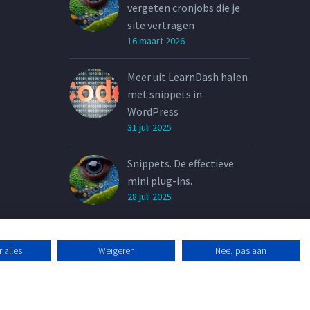
vergeten cronjobs die je
site vertragen
16 maart 2026
Meer uit LearnDash halen
met snippets in
WordPress
31 juli 2025
Snippets. De effectieve
mini plug-ins.
28 juli 2025
 alles
Weigeren
Nee, pas aan