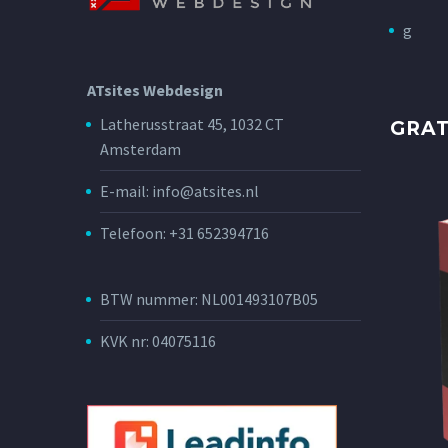
g
ATsites Webdesign
Latherusstraat 45, 1032 CT
GRA
Amsterdam
E-mail: info@atsites.nl
Telefoon: +31 652394716
BTW nummer: NL001493107B05
KVK nr: 04075116