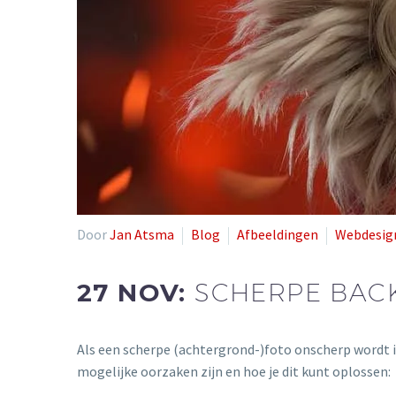
Door
Jan Atsma
Blog
Afbeeldingen
Webdesig
27 NOV:
SCHERPE BACK
Als een scherpe (achtergrond-)foto onscherp wordt in
mogelijke oorzaken zijn en hoe je dit kunt oplossen: