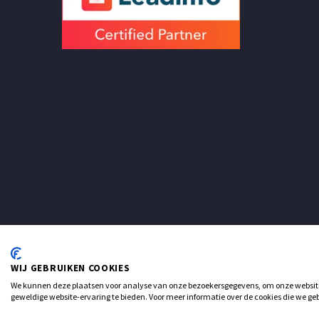
WIJ GEBRUIKEN COOKIES
© Realisatie: ATsites Webdesign
We kunnen deze plaatsen voor analyse van onze bezoekersgegevens, om onze website 
geweldige website-ervaring te bieden. Voor meer informatie over de cookies die we geb