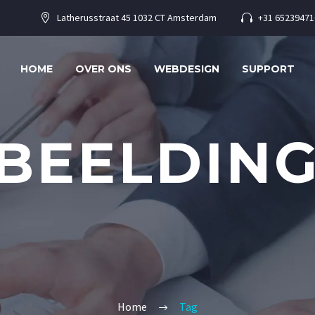
Latherusstraat 45 1032 CT Amsterdam
+31 65239471




HOME
OVER ONS
WEBDESIGN
SUPPORT
BEELDIN
Home
Tag