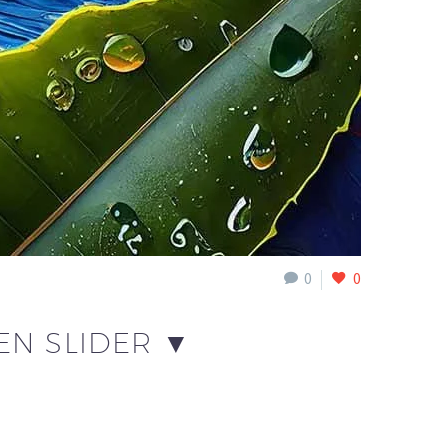
0
0
EN SLIDER ▼