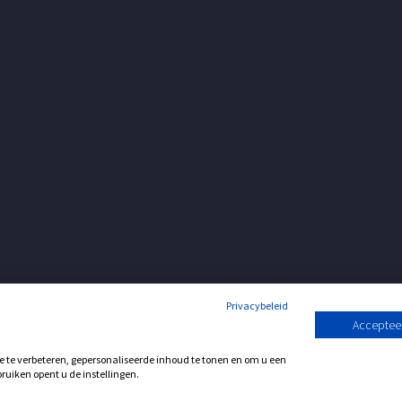
Privacybeleid
Accepteer
Support
Contact
te verbeteren, gepersonaliseerde inhoud te tonen en om u een
ruiken opent u de instellingen.