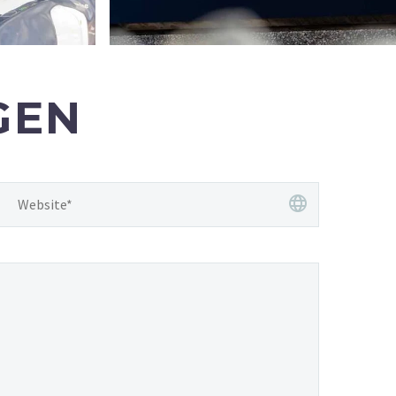
MERCEDES KLASSIEKER STOLK
RWIJK GYM
GEN
Specialist in onderhoud en reparatie van Mercedes klassiekers en oldtimers.
Bij RWIJK GYM werken alleen ervaren en gediplomeerde personal trainers