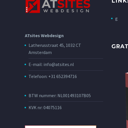
LINK
g
ATsites Webdesign
Latherusstraat 45, 1032 CT
GRA
Amsterdam
E-mail: info@atsites.nl
Telefoon: +31 652394716
BTW nummer: NL001493107B05
KVK nr: 04075116