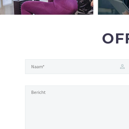
FIRST CLASS FITNESS
OF
Dé Personal Gym voor Delft en omstreken