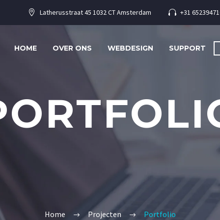
Latherusstraat 45 1032 CT Amsterdam
+31 65239471




HOME
OVER ONS
WEBDESIGN
SUPPORT
PORTFOLI
Home
Projecten
Portfolio