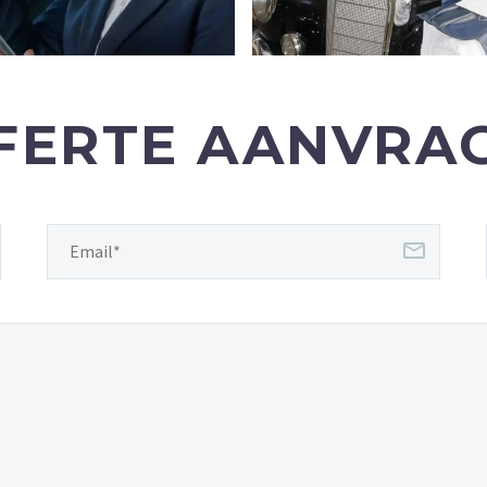
WELLVITAAL VITALITEITSINTERVENTIES
FERTE AANVRA
Bureau voor de stimulans van Duurzame Inzetbaarheid