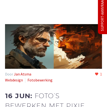
SUPPORT-AANVRAAG
Door
Jan Atsma
1
Webdesign
Fotobewerking
16 JUN:
FOTO’S
BEWERKEN MET PIXIE