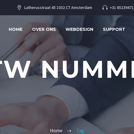
Latherusstraat 45 1032 CT Amsterdam
+31 65239471




HOME
OVER ONS
WEBDESIGN
SUPPORT
TW NUMM
Home
Tag