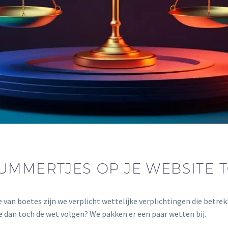
UMMERTJES OP JE WEBSITE T
 van boetes zijn we verplicht wettelijke verplichtingen die betre
 dan toch de wet volgen? We pakken er een paar wetten bij.