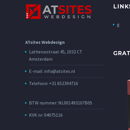
LINK
g
ATsites Webdesign
Latherusstraat 45, 1032 CT
GRA
Amsterdam
E-mail: info@atsites.nl
Telefoon: +31 652394716
BTW nummer: NL001493107B05
KVK nr: 04075116