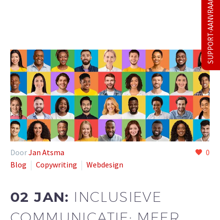
SUPPORT-AANVRAAG
Door
Jan Atsma
0
Blog
Copywriting
Webdesign
02 JAN:
INCLUSIEVE
COMMUNICATIE; MEER