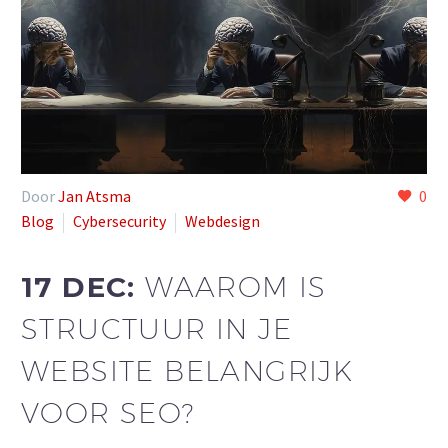
Door
Jan Atsma
0
Blog
Cybersecurity
Webdesign
17 DEC:
WAAROM IS
STRUCTUUR IN JE
WEBSITE BELANGRIJK
VOOR SEO?