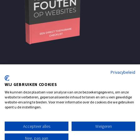
Privacybeleid
WIJ GEBRUIKEN COOKIES
We kunnen deze plaatsen voor analyse van onze bezoekersgegevens, om onze
website te verbeteren, gepersonaliseerde inhoud te tonen en om u een geweldige
website-ervaring te bieden. Voor meer informatie over de cookies die we gebruiken
opent u de instellingen.
Support
Contact
Accepteer alles
Weigeren
© Realisatie: ATsites Webdesign
Nee, pas aan