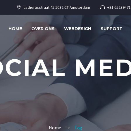
Latherusstraat 45 1032 CT Amsterdam
+31 65239471




HOME
OVER ONS
WEBDESIGN
SUPPORT
OCIAL MED
Home
Tag