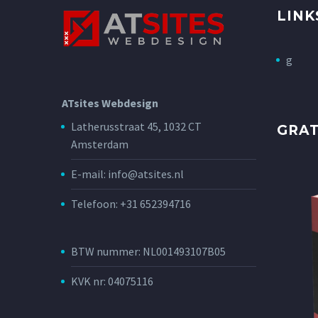
LINK
g
ATsites Webdesign
Latherusstraat 45, 1032 CT
GRA
Amsterdam
E-mail: info@atsites.nl
Telefoon: +31 652394716
BTW nummer: NL001493107B05
KVK nr: 04075116