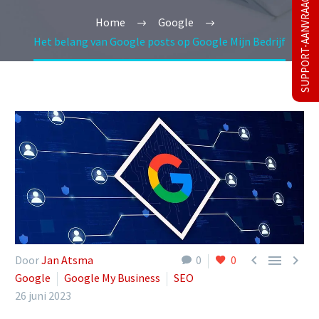
SUPPORT-AANVRAAG
Home
Google
Het belang van Google posts op Google Mijn Bedrijf



Door
Jan Atsma
0
0
Google
Google My Business
SEO
26 juni 2023