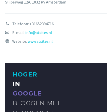
Slijperweg 12A, 1032 KV Amsterdam
Telefoon:
+31652394716
E-mail:
info@atsites.nl
Website:
www.atsites.nl
HOGER
IN
GOOGLE
BLOGGEN MET