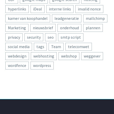
hyperlinks
iDeal
interne links
invalid nonce
kamer van koophandel
leadgeneratie
mallchimp
Marketing
nieuwsbrief
onderhoud
plannen
privacy
security
seo
smtp script
social media
tags
Team
telecomwet
webdesign
webhosting
webshop
weggever
wordfence
wordpress