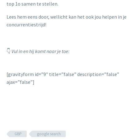
top 1o samen te stellen.
Lees hem eens door, wellicht kan het ook jou helpen in je
concurrentiestrijd!
👇
Vul in en hij komt naar je toe:
[gravityform id=”9″ title=”false” description=”false”
ajax=”false”]
GBP
google search