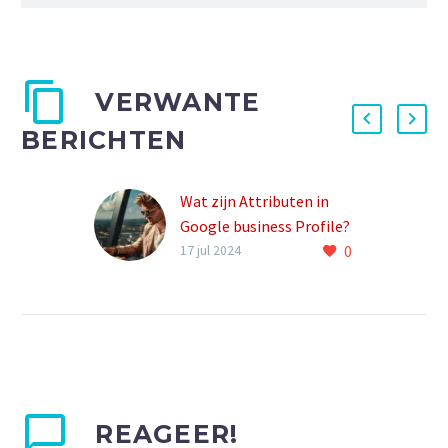
VERWANTE
BERICHTEN
Wat zijn Attributen in
Google business Profile?
0
Attributen in Google
17 jul 2024
Business Profile zijn
kenmerken die je kunt
toevoegen aan je profiel
om meer informatie te
geven over je bedrijf aan
potentiële klanten. Deze
attributen kunnen
REAGEER!