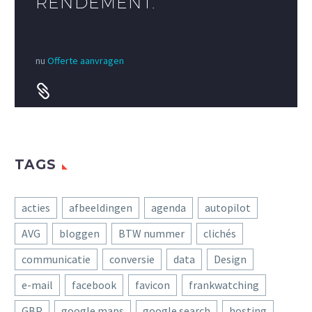
RENDEMENT.
nu
Offerte aanvragen


TAGS
acties
afbeeldingen
agenda
autopilot
AVG
bloggen
BTW nummer
clichés
communicatie
conversie
data
Design
e-mail
facebook
favicon
frankwatching
GBP
google maps
google search
hosting