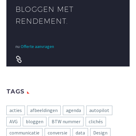
BLOGGEN MET
RENDEMENT.
nu
Offerte aanvragen


TAGS
acties
afbeeldingen
agenda
autopilot
AVG
bloggen
BTW nummer
clichés
communicatie
conversie
data
Design