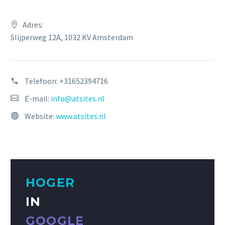
Adres:
Slijperweg 12A, 1032 KV Amsterdam
Telefoon:
+31652394716
E-mail:
info@atsites.nl
Website:
www.atsites.nl
HOGER
IN
GOOGLE