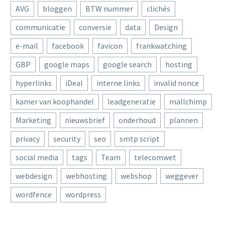
AVG
bloggen
BTW nummer
clichés
communicatie
conversie
data
Design
e-mail
facebook
favicon
frankwatching
GBP
google maps
google search
hosting
hyperlinks
iDeal
interne links
invalid nonce
kamer van koophandel
leadgeneratie
mallchimp
Marketing
nieuwsbrief
onderhoud
plannen
privacy
security
seo
smtp script
social media
tags
Team
telecomwet
webdesign
webhosting
webshop
weggever
wordfence
wordpress