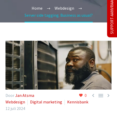
SUPPORT-AANVRAAG
Home
Webdesign
Server side tagging. Business as usual?



Door
Jan Atsma
0
Webdesign
Digital marketing
Kennisbank
12 juli 2024