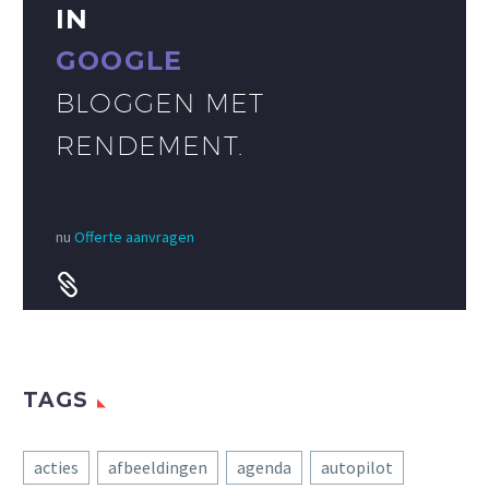
IN
GOOGLE
BLOGGEN MET
RENDEMENT.
nu
Offerte aanvragen


TAGS
acties
afbeeldingen
agenda
autopilot