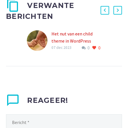
VERWANTE
BERICHTEN
Het nut van een child
theme in WordPress
0
0
Een child theme
07 dec 2023
(kindthema) in
WordPress heeft
verschillende voordelen
en dient als een handige
tool voor ontwikkelaars
en website-eigenaren.
REAGEER!