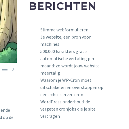
BERICHTEN
Slimme webformulieren.
Je website, een bron voor
machines
500.000 karakters gratis
automatische vertaling per
maand: zo wordt jouw website


meertalig
Waarom je WP-Cron moet
uitschakelen en overstappen op
een echte server-cron
WordPress onderhoud: de
vergeten cronjobs die je site
lende
vertragen
gd op de