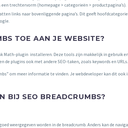
als een trechtervorm (homepage > categorieën > productpagina’s).
atten links naar bovenliggende pagina’s. Dit geeft hoofdcategori
ogle.
BS TOE AAN JE WEBSITE?
 Math-plugin installeren. Deze tools zijn makkelijk in gebruik en 
pen de plugins ook met andere SEO-taken, zoals keywords en URLs.
bs” om meer informatie te vinden. Je webdeveloper kan dit ook i
N BIJ SEO BREADCRUMBS?
 goed weergegeven worden in de breadcrumb. Anders kan de naviga