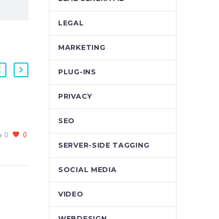
LEGAL
MARKETING
PLUG-INS
PRIVACY
2 handige tools bij Facebook
SEO
Advertising.
0
0
0
0
op jouw
24 jun 2021
SERVER-SIDE TAGGING
je
SOCIAL MEDIA
VIDEO
WEBDESIGN