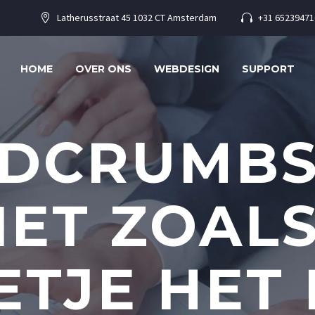
Latherusstraat 45 1032 CT Amsterdam
+31 65239471




HOME
OVER ONS
WEBDESIGN
SUPPORT
DCRUMBS
IET ZOAL
ETJE HET