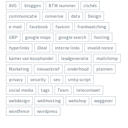
AVG
bloggen
BTW nummer
clichés
communicatie
conversie
data
Design
e-mail
facebook
favicon
frankwatching
GBP
google maps
google search
hosting
hyperlinks
iDeal
interne links
invalid nonce
kamer van koophandel
leadgeneratie
mallchimp
Marketing
nieuwsbrief
onderhoud
plannen
privacy
security
seo
smtp script
social media
tags
Team
telecomwet
webdesign
webhosting
webshop
weggever
wordfence
wordpress