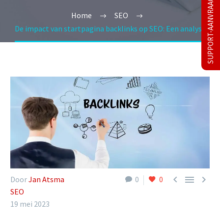
SUPPORT-AANVRAAG
Home
SEO
De impact van startpagina backlinks op SEO: Een analyse



Door
Jan Atsma
0
0
SEO
19 mei 2023