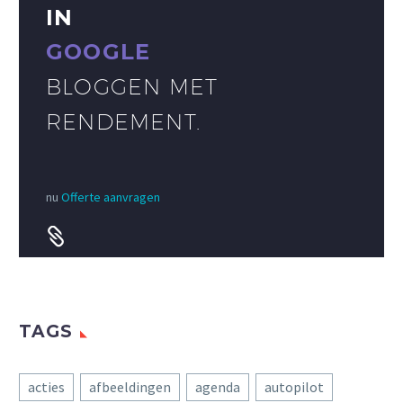
IN
GOOGLE
BLOGGEN MET
RENDEMENT.
nu
Offerte aanvragen


TAGS
acties
afbeeldingen
agenda
autopilot