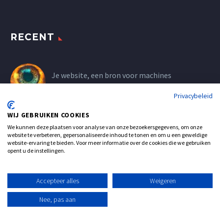
RECENT
Je website, een bron voor machines
12 juni 2026
Privacybeleid
WIJ GEBRUIKEN COOKIES
500.000 karakters gratis automatische
We kunnen deze plaatsen voor analyse van onze bezoekersgegevens, om onze
vertaling per maand: zo wordt jouw website
website te verbeteren, gepersonaliseerde inhoud te tonen en om u een geweldige
meertalig
website-ervaring te bieden. Voor meer informatie over de cookies die we gebruiken
opent u de instellingen.
24 april 2026
Waarom je WP-Cron moet uitschakelen en
Accepteer alles
Weigeren
overstappen op een echte server-cron
Nee, pas aan
16 maart 2026