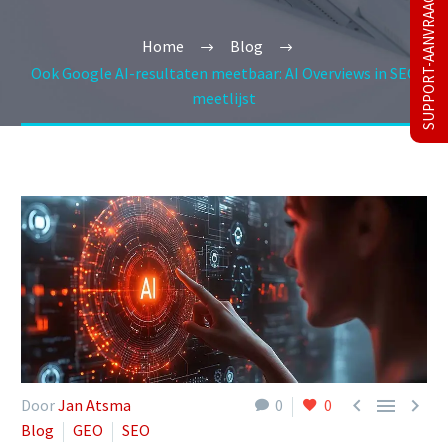
SUPPORT-AANVRAAG
Home
Blog
Ook Google AI-resultaten meetbaar: AI Overviews in SEO
meetlijst



Door
Jan Atsma
0
0
Blog
GEO
SEO