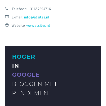
Telefoon:
+31652394716
E-mail:
info@atsites.nl
Website:
www.atsites.nl
HOGER
IN
GOOGLE
BLOGGEN MET
RENDEMENT.