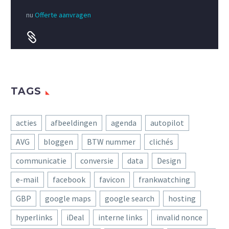
nu
Offerte aanvragen


TAGS
acties
afbeeldingen
agenda
autopilot
AVG
bloggen
BTW nummer
clichés
communicatie
conversie
data
Design
e-mail
facebook
favicon
frankwatching
GBP
google maps
google search
hosting
hyperlinks
iDeal
interne links
invalid nonce