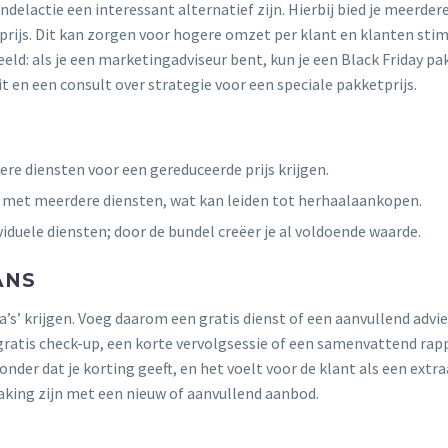
ndelactie een interessant alternatief zijn. Hierbij bied je meerder
 prijs. Dit kan zorgen voor hogere omzet per klant en klanten sti
eld: als je een marketingadviseur bent, kun je een Black Friday pa
 en een consult over strategie voor een speciale pakketprijs.
e diensten voor een gereduceerde prijs krijgen.
n met meerdere diensten, wat kan leiden tot herhaalaankopen.
iduele diensten; door de bundel creëer je al voldoende waarde.
ANS
ra’s’ krijgen. Voeg daarom een gratis dienst of een aanvullend advie
ratis check-up, een korte vervolgsessie of een samenvattend rap
nder dat je korting geeft, en het voelt voor de klant als een extra
king zijn met een nieuw of aanvullend aanbod.