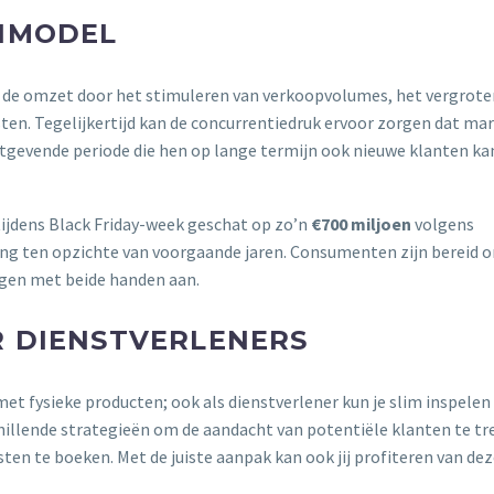
EIMODEL
op de omzet door het stimuleren van verkoopvolumes, het vergrote
en. Tegelijkertijd kan de concurrentiedruk ervoor zorgen dat ma
nstgevende periode die hen op lange termijn ook nieuwe klanten ka
ijdens Black Friday-week geschat op zo’n
€700 miljoen
volgens
ging ten opzichte van voorgaande jaren. Consumenten zijn bereid
ingen met beide handen aan.
R DIENSTVERLENERS
met fysieke producten; ook als dienstverlener kun je slim inspelen
schillende strategieën om de aandacht van potentiële klanten te t
sten te boeken. Met de juiste aanpak kan ook jij profiteren van de