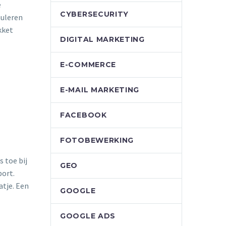
e
CYBERSECURITY
muleren
kket
DIGITAL MARKETING
E-COMMERCE
E-MAIL MARKETING
FACEBOOK
FOTOBEWERKING
s toe bij
GEO
port.
atje. Een
GOOGLE
GOOGLE ADS