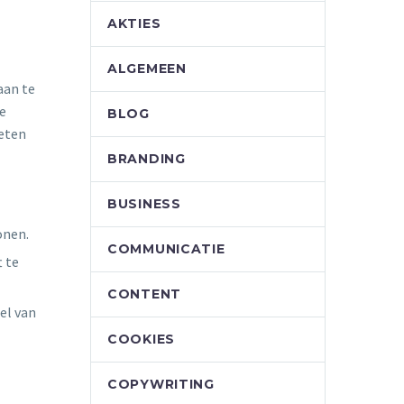
AKTIES
ALGEMEEN
aan te
je
BLOG
oeten
BRANDING
BUSINESS
onen.
COMMUNICATIE
t te
CONTENT
el van
COOKIES
COPYWRITING