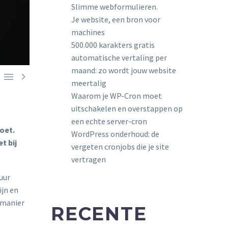
Slimme webformulieren.
Je website, een bron voor
machines
500.000 karakters gratis
automatische vertaling per
maand: zo wordt jouw website


meertalig
Waarom je WP-Cron moet
uitschakelen en overstappen op
een echte server-cron
oet.
WordPress onderhoud: de
t bij
vergeten cronjobs die je site
vertragen
uur
ijn en
 manier
RECENTE