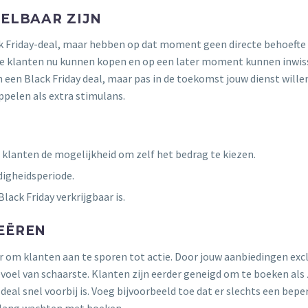
SELBAAR ZIJN
k Friday-deal, maar hebben op dat moment geen directe behoefte
die klanten nu kunnen kopen en op een later moment kunnen inwis
n een Black Friday deal, maar pas in de toekomst jouw dienst wille
oppelen als extra stimulans.
 klanten de mogelijkheid om zelf het bedrag te kiezen.
digheidsperiode.
lack Friday verkrijgbaar is.
REËREN
or om klanten aan te sporen tot actie. Door jouw aanbiedingen excl
voel van schaarste. Klanten zijn eerder geneigd om te boeken als 
deal snel voorbij is. Voeg bijvoorbeeld toe dat er slechts een bepe
e lang wachten met boeken.