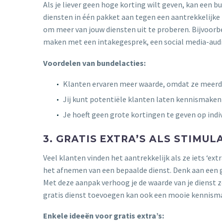
Als je liever geen hoge korting wilt geven, kan een bu
diensten in één pakket aan tegen een aantrekkelijke
om meer van jouw diensten uit te proberen. Bijvoorbe
maken met een intakegesprek, een social media-audit
Voordelen van bundelacties:
Klanten ervaren meer waarde, omdat ze meerder
Jij kunt potentiële klanten laten kennismake
Je hoeft geen grote kortingen te geven op indiv
3. GRATIS EXTRA’S ALS STIMUL
Veel klanten vinden het aantrekkelijk als ze iets ‘ext
het afnemen van een bepaalde dienst. Denk aan een g
Met deze aanpak verhoog je de waarde van je dienst zo
gratis dienst toevoegen kan ook een mooie kennisma
Enkele ideeën voor gratis extra’s: