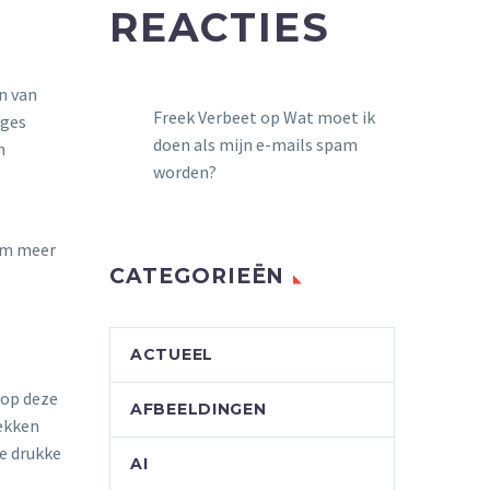
REACTIES
n van
Freek Verbeet
op
Wat moet ik
rges
doen als mijn e-mails spam
n
worden?
 om meer
CATEGORIEËN
ACTUEEL
 op deze
AFBEELDINGEN
rekken
ze drukke
AI