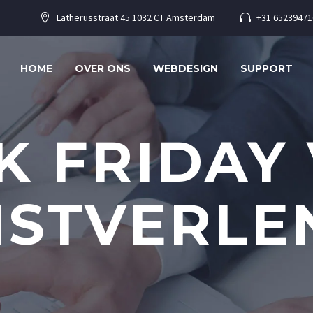
Latherusstraat 45 1032 CT Amsterdam
+31 65239471




HOME
OVER ONS
WEBDESIGN
SUPPORT
K FRIDAY
NSTVERLE