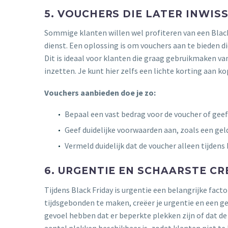
5. VOUCHERS DIE LATER INWIS
Sommige klanten willen wel profiteren van een Blac
dienst. Een oplossing is om vouchers aan te bieden 
Dit is ideaal voor klanten die graag gebruikmaken va
inzetten. Je kunt hier zelfs een lichte korting aan k
Vouchers aanbieden doe je zo:
Bepaal een vast bedrag voor de voucher of geef
Geef duidelijke voorwaarden aan, zoals een gel
Vermeld duidelijk dat de voucher alleen tijdens B
6. URGENTIE EN SCHAARSTE C
Tijdens Black Friday is urgentie een belangrijke fact
tijdsgebonden te maken, creëer je urgentie en een ge
gevoel hebben dat er beperkte plekken zijn of dat de 
aantal plekken beschikbaar is, zodat klanten niet t