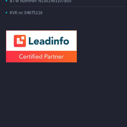
BTW nummer: NL001493107B05
KVK nr: 04075116