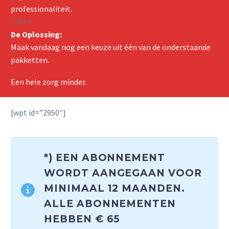
professionaliteit.
</br >
De Oplossing:
Maak vandaag nog een keuze uit één van de onderstaande
pakketten.
Een hele zorg minder.
[wpt id=”2950″]
*) EEN ABONNEMENT
WORDT AANGEGAAN VOOR
MINIMAAL 12 MAANDEN.
ALLE ABONNEMENTEN
HEBBEN € 65