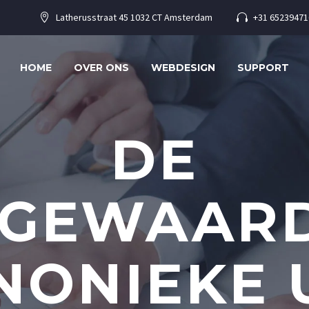
Latherusstraat 45 1032 CT Amsterdam
+31 65239471




HOME
OVER ONS
WEBDESIGN
SUPPORT
DE
GEWAAR
NONIEKE 