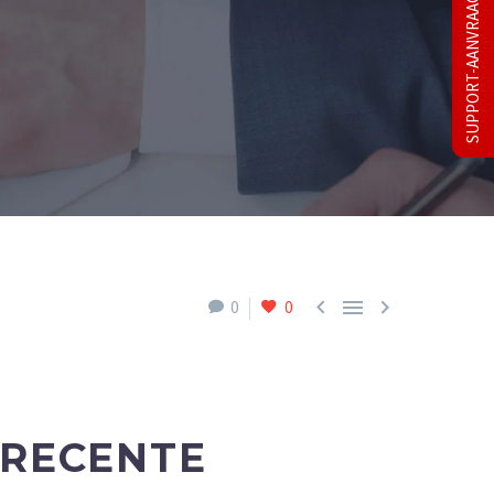
SUPPORT-AANVRAAG



0
0
RECENTE